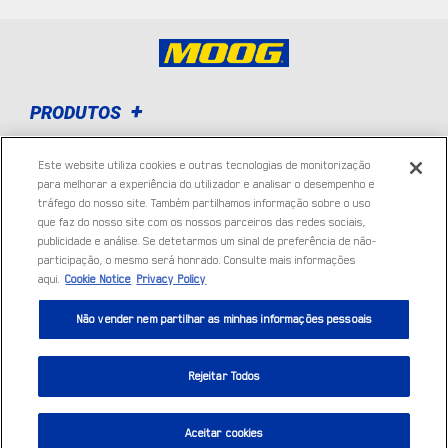
PRODUTOS
APOIO TÉCNICO
Este website utiliza cookies e outras tecnologias de monitorização
para melhorar a experiência do utilizador e analisar o desempenho e
tráfego do nosso site. Também partilhamos informação sobre o uso
ENCONTRAR PEÇA
que faz do nosso site com os nossos parceiros das redes sociais,
publicidade e análise. Se detetarmos um sinal de preferência de não-
participação, o mesmo será honrado. Consulte mais informações
SOBRE NÓS
aqui.
Cookie Notice
Privacy Policy
Não vender nem partilhar as minhas informações pessoais
Rejeitar Todos
Política de privacidade
|
Cookie Settings
|
Cookie Notice
|
Termos de uso
|
Aceitar cookies
©
2024 DRiV Automotive Inc. ou uma das suas afiliadas em um ou mais países.