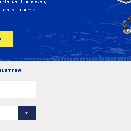
 standard più elevati,
lla nostra nuova
SLETTER
I