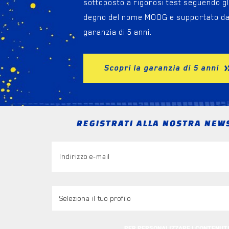
sottoposto a rigorosi test seguendo gli
degno del nome MOOG e supportato da
garanzia di 5 anni.
Scopri la garanzia di 5 anni
REGISTRATI ALLA NOSTRA NEW
PER PERSONALIZZARE I CONTENUT