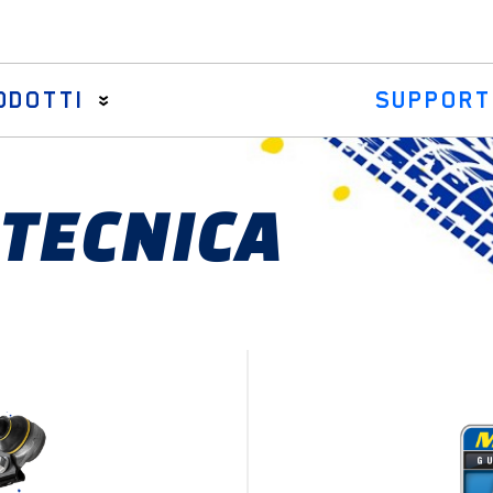
ODOTTI
SUPPORT
TECNICA
Tiranti assiali di qualità
Barre sterzo e bracci centrali di qualità
Kit cuffie per scatola sterzo di qualità
Gruppi tiranti
Teste tiranti