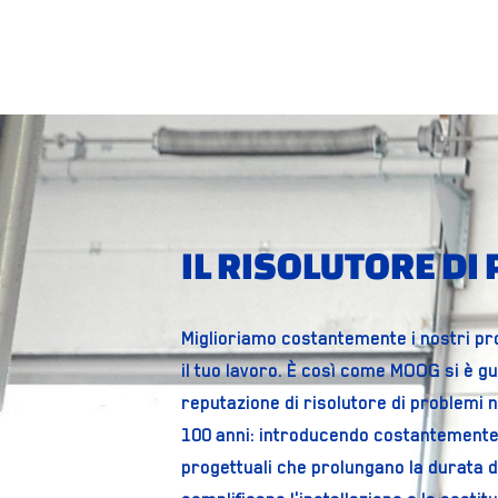
IL RISOLUTORE DI
Miglioriamo costantemente i nostri pr
il tuo lavoro. È così come MOOG si è g
reputazione di risolutore di problemi n
100 anni: introducendo costantemente
progettuali che prolungano la durata d