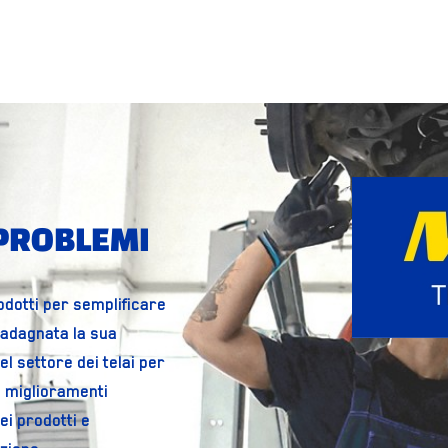
 PROBLEMI
odotti per semplificare
uadagnata la sua
el settore dei telai per
 miglioramenti
ei prodotti e