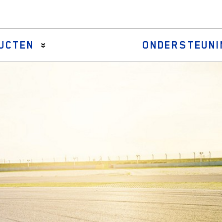
UCTEN
ONDERSTEUNI
Asstangen
Draglinks & centrale armen
Stuurhuismanchettenkits
Stuurstangeindassemblages
Stuurstangeinden