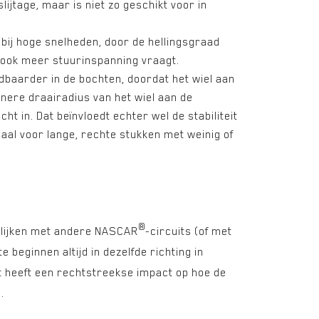
lijtage, maar is niet zo geschikt voor in
o bij hoge snelheden, door de hellingsgraad
 ook meer stuurinspanning vraagt.
dbaarder in de bochten, doordat het wiel aan
inere draairadius van het wiel aan de
ht in. Dat beïnvloedt echter wel de stabiliteit
eaal voor lange, rechte stukken met weinig of
®
rgelijken met andere NASCAR
-circuits (of met
e beginnen altijd in dezelfde richting in
at heeft een rechtstreekse impact op hoe de
.