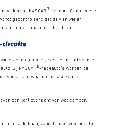
®
n en wielen van NASCAR
-raceauto’s na iedere
wordt gecontroleerd dat de vier wielen
optimaal contact maken met de baan.
-circuits
 wielstanden (camber, caster en toe) voor je
®
eauto. Bij NASCAR
-raceauto’s worden de
et type circuit waarop de race wordt
 even een kort overzicht van wat camber,
 grip op de baan, vooral als er veel bochten