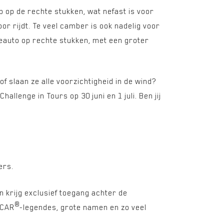
p op de rechte stukken, wat nefast is voor
r rijdt. Te veel camber is ook nadelig voor
eauto op rechte stukken, met een groter
of slaan ze alle voorzichtigheid in de wind?
hallenge in Tours op 30 juni en 1 juli. Ben jij
ers.
n krijg exclusief toegang achter de
®
SCAR
-legendes, grote namen en zo veel