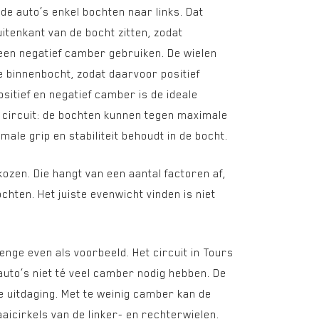
de auto’s enkel bochten naar links. Dat
uitenkant van de bocht zitten, zodat
 een negatief camber gebruiken. De wielen
e binnenbocht, zodat daarvoor positief
sitief en negatief camber is de ideale
 circuit: de bochten kunnen tegen maximale
ale grip en stabiliteit behoudt in de bocht.
zen. Die hangt van een aantal factoren af,
ochten. Het juiste evenwicht vinden is niet
enge even als voorbeeld. Het circuit in Tours
auto’s niet té veel camber nodig hebben. De
 uitdaging. Met te weinig camber kan de
aaicirkels van de linker- en rechterwielen.