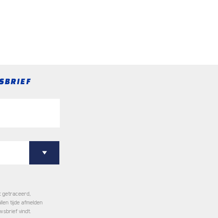
SBRIEF
t getraceerd,
llen tijde afmelden
wsbrief vindt.