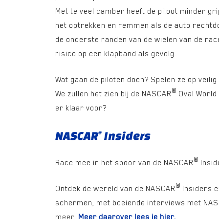
Met te veel camber heeft de piloot minder gri
het optrekken en remmen als de auto rechtdoo
de onderste randen van de wielen van de rac
risico op een klapband als gevolg.
Wat gaan de piloten doen? Spelen ze op veilig 
®
We zullen het zien bij de NASCAR
Oval World C
er klaar voor?
NASCAR
Insiders
®
®
Race mee in het spoor van de NASCAR
Insid
®
Ontdek de wereld van de NASCAR
Insiders e
schermen, met boeiende interviews met NA
meer.
Meer daarover lees je hier.