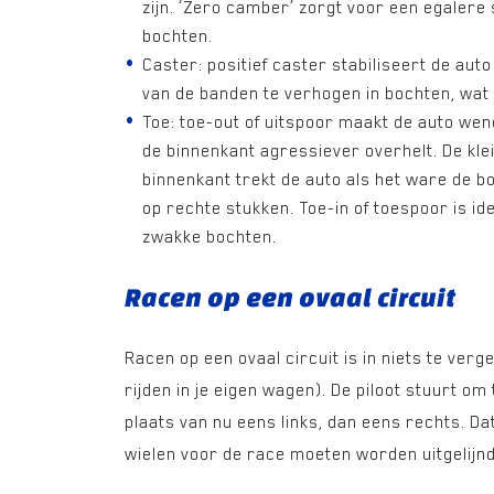
zijn. ‘Zero camber’ zorgt voor een egalere s
bochten.
Caster: positief caster stabiliseert de aut
van de banden te verhogen in bochten, wat
Toe: toe-out of uitspoor maakt de auto wen
de binnenkant agressiever overhelt. De kle
binnenkant trekt de auto als het ware de boc
op rechte stukken. Toe-in of toespoor is id
zwakke bochten.
Racen op een ovaal circuit
Racen op een ovaal circuit is in niets te ve
rijden in je eigen wagen). De piloot stuurt om t
plaats van nu eens links, dan eens rechts. D
wielen voor de race moeten worden uitgelijnd