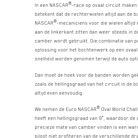
®
In een NASCAR
-race op ovaal circuit maken 
betekent dat de rechterwielen altijd aan de b
®
NASCAR
-mecaniciens voor die wielen altijd
aan de linkerkant zitten dan weer steeds in d
camber wordt gebruikt. Die combinatie van po
oplossing voor het bochtenwerk op een ovaal
snelheid worden genomen terwijl de auto optim
Dan moet de hoek voor de banden worden geko
zoals de hellingsgraad van het circuit in de b
altijd even eenvoudig.
®
We nemen de Euro NASCAR
Oval World Chall
heeft een hellingsgraad van 9°, waardoor de 
precieze mate van camber vinden is een ware
piloot niet profiteren van de verschillende dr