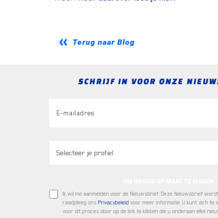
Terug naar Blog
SCHRIJF IN VOOR ONZE NIEUW
OM INHOUD OP MAAT TE MAKEN
Ik wil me aanmelden voor de Nieuwsbrief. Deze Nieuwsbrief word
raadpleeg ons
Privacybeleid
voor meer informatie. U kunt zich te a
voor dit proces door op de link te klikken die u onderaan elke nieu