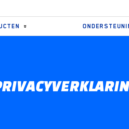
UCTEN
ONDERSTEUNI
Asstangen
Draglinks & centrale armen
Stuurhuismanchettenkits
RIVACYVERKLARI
Stuurstangeindassemblages
Stuurstangeinden