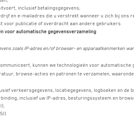
den;
uitvoert, inclusief betalingsgegevens;
rijf en e-mailadres die u verstrekt wanneer u zich bij ons r
t voor publicatie of overdracht aan andere gebruikers.
eën voor automatische gegevensverzameling
vens zoals IP-adres en/of browser- en apparaatkenmerken wann
e communiceert, kunnen we technologieën voor automatische 
atuur, browse-acties en patronen te verzamelen, waaronde
lusief verkeersgegevens, locatiegegevens, logboeken en de br
inding, inclusief uw IP-adres, besturingssysteem en brows
I);
SI).