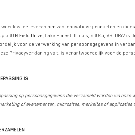
, wereldwijde leverancier van innovatieve producten en dien
p 500 N Field Drive, Lake Forest, Illinois, 60045, VS. DRiV is
ordelijk voor de verwerking van persoonsgegevens in verband
deze Privacyverklaring valt, is verantwoordelijk voor de pe
EPASSING IS
oepassing op persoonsgegevens die verzameld worden via onze 
arketing of evenementen, microsites, merksites of applicaties 
VERZAMELEN