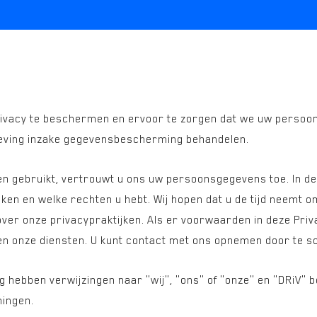
rivacy te beschermen en ervoor te zorgen dat we uw persoons
eving inzake gegevensbescherming behandelen.
en gebruikt, vertrouwt u ons uw persoonsgegevens toe. In de
n en welke rechten u hebt. Wij hopen dat u de tijd neemt om
ver onze privacypraktijken. Als er voorwaarden in deze Pri
 en onze diensten. U kunt contact met ons opnemen door te s
g hebben verwijzingen naar "wij", "ons" of "onze" en "DRiV" 
mingen.