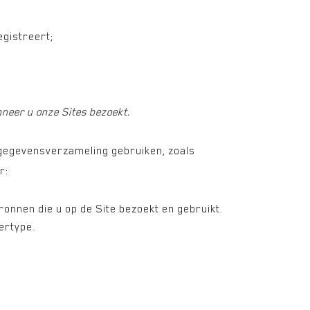
egistreert;
eer u onze Sites bezoekt.
gegevensverzameling gebruiken, zoals
r:
onnen die u op de Site bezoekt en gebruikt.
ertype.