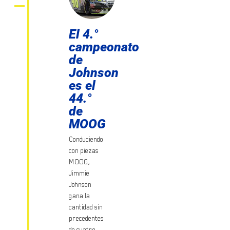
El 4.°
campeonato
de
Johnson
es el
44.°
de
MOOG
Conduciendo
con piezas
MOOG,
Jimmie
Johnson
gana la
cantidad sin
precedentes
de cuatro