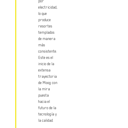
por
electricidad,
lo que
produce
resortes
templados
de manera
más
consistente.
Este es el
inicio de la
extensa
trayectoria
de Moog con
la mira
puesta
hacia el
futuro de la
tecnología y
la calidad.