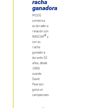
racha
ganadora
MOOG
comienza
su duradera
relación con
®
NASCAR
y
con su
racha
ganadora
durante 50
años, desde
1966
cuando
David
Pearson
gana un
campeonato.