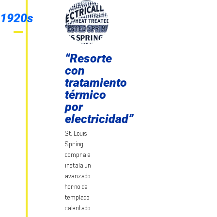
1920s
“Resorte
con
tratamiento
térmico
por
electricidad”
St. Louis
Spring
compra e
instala un
avanzado
horno de
templado
calentado