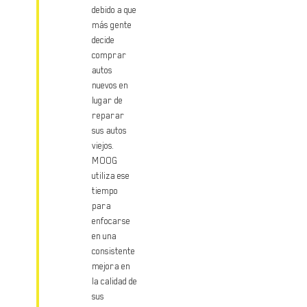
debido a que
más gente
decide
comprar
autos
nuevos en
lugar de
reparar
sus autos
viejos.
MOOG
utiliza ese
tiempo
para
enfocarse
en una
consistente
mejora en
la calidad de
sus