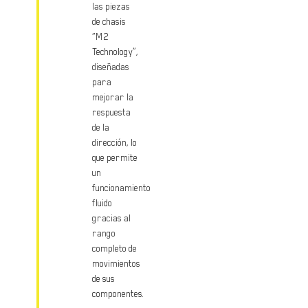
las piezas
de chasis
“M2
Technology”,
diseñadas
para
mejorar la
respuesta
de la
dirección, lo
que permite
un
funcionamiento
fluido
gracias al
rango
completo de
movimientos
de sus
componentes.