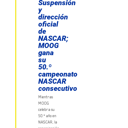
Suspensión
y
dirección
oficial
de
NASCAR;
MOOG
gana
su
50.º
campeonato
NASCAR
consecutivo
Mientras
MOOG
celebra su
50.º año en
NASCAR, la