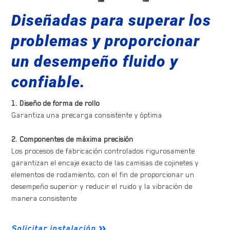
Diseñadas para superar los
problemas y proporcionar
un desempeño fluido y
confiable.
1. Diseño de forma de rollo
Garantiza una precarga consistente y óptima
3. Cable ABS MOOG resistente a la abrasión
2. Componentes de máxima precisión
5. Diseño de retén de labio cuádruple de alta calidad
Los procesos de fabricación controlados rigurosamente
garantizan el encaje exacto de las camisas de cojinetes y
elementos de rodamiento, con el fin de proporcionar un
6. Pernos para ruedas
4. Conexiones enchufables y aislante moldeado de ABS
desempeño superior y reducir el ruido y la vibración de
manera consistente
Solicitar instalación