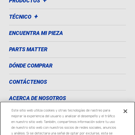
PRODUCTOS
TÉCNICO
ENCUENTRA MI PIEZA
PARTS MATTER
DÓNDE COMPRAR
CONTÁCTENOS
ACERCA DE NOSOTROS
Este sitio web utiliza cookies y otras tecnologías de rastreo para
LISTA DE CORREO ELECTRÓNICO
mejorar la experiencia del usuario y analizar el desempeño y el tráfico
en nuestro sitio web. También, compartimos información sobre tu uso
de nuestro sitio web con nuestros socios de redes sociales, anuncios
PRIVACIDAD E INFORMACIÓN LEGAL
y análisis. Si se detectara una señal de optar por excluirse, esta se