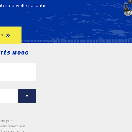
tre nouvelle garantie
ns
ITÉS MOOG
U
pour plus
 Vous pouvez vous
 figure au bas de