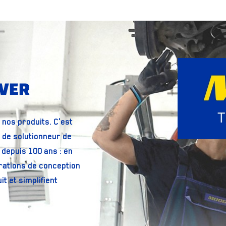
LVER
t nos produits. C'est
 de solutionneur de
depuis 100 ans : en
rations de conception
it et simplifient