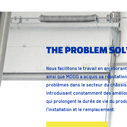
THE PROBLEM SO
Nous facilitons le travail en amélioran
ainsi que MOOG a acquis sa réputation
problèmes dans le secteur du châssis 
introduisant constamment des amélio
qui prolongent la durée de vie du produ
l'installation et le remplacement.