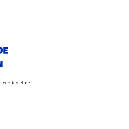
DE
N
 direction et de