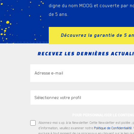
digne du nom MOOG et couverte par no
de 5 ans.
Découvrez la garantie de 5 a
RECEVEZ LES DERNIÈRES ACTUAL
POUR PERSONNALISER LE CONTEN
Abonnez-moi s.v.p. à la Newsletter. Cette Newsletter est pistée ; 
d'information, veuillez examiner notre
Politique de Confidentialité
.
exclure à tout moment de ce processus en cliquant sur le lien qui