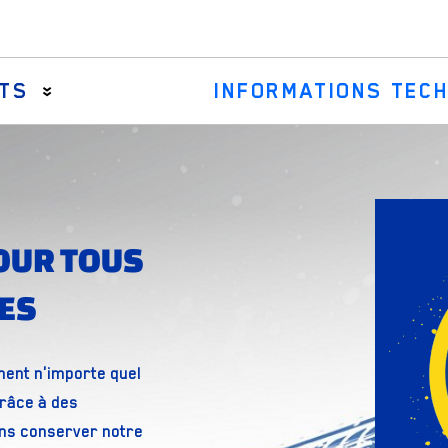
ITS
INFORMATIONS TEC
Rotules de direction intérieures
Barres de commande de direction et biellettes centrale
OUR TOUS
Kits de soufflets de crémaillère de qualité
LES
Ensembles biellettes de direction de qualité
Les embouts de biellettes de direction
ent n'importe quel
Grâce à des
ons conserver notre