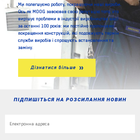
Ми полегшуємо роботу, покращуючи наші вироби.
Ось як MOOG завоював свою репутацію того, хто
вирішує проблеми в індустрії виробництва шасі
за останні 100 років: ми постійно пропонуємо
покращення конструкцій, які подовжують термін
служби виробів і спрощують встановлення та
заміну.
Дізнатися більше
ПІДПИШІТЬСЯ НА РОЗСИЛАННЯ НОВИН