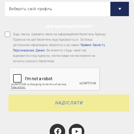
ДЛЯ АДАПТАЦІЇ КОНТЕНТУ
Будь ласка, підпишіть мене на інформаційний бюлетень бренду.
Підписка на цей бюлетень відслідковується. За більш
детальною інформацією зверніться до наших
Правил Захисту
Персональних Даних
. Ви можете у будь-який час
відмовитися від підписки, натиснувши на посилання на
початку кожного бюлетеню.
НАДІСЛАТИ