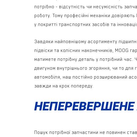
потрібно - відсутність чи несумісність запч
роботу. Тому професійні механіки довіряють
у покритті транспортних засобів та інноваці
Завдяки найповнішому асортименту підшипн
підвіски та колісних наконечників, MOOG га
матимете потрібну деталь у потрібний час. Ч
двигуном внутрішнього згоряння, чи то для 
автомобіля, наш постійно розширюваний ас
завжди на крок попереду.
НЕПЕРЕВЕРШЕНЕ
Пошук потрібної запчастини не повинен ста