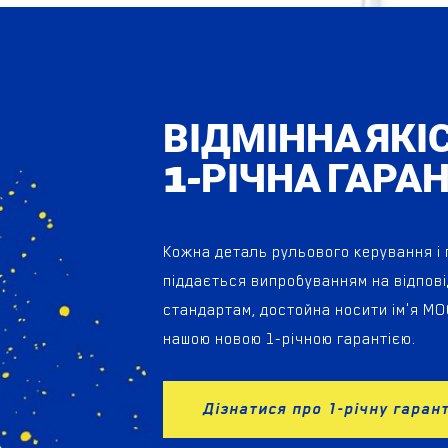
ВІДМІННА ЯКІ
1-РІЧНА ГАРАН
Кожна деталь рульового керування і
піддається випробуванням на відпов
стандартам, достойна носити ім'я MO
нашою новою 1-річною гарантією.
Дізнатися про 1-річну гаран