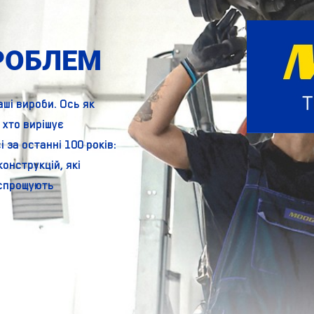
РОБЛЕМ
ші вироби. Ось як
 хто вирішує
 за останні 100 років:
онструкцій, які
 спрощують