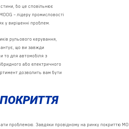
астини, бо це сповільнює
 MOOG – лідеру промисловості
ях у вирішенні проблем.
иків рульового керування,
рантує, що ви завжди
и то для автомобіля з
гібридного або електричного
ортимент дозволить вам бути
 ПОКРИТТЯ
вати проблемою. Завдяки провідному на ринку покриттю M