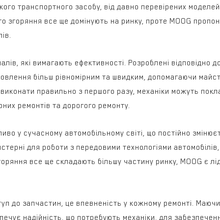
кого транспортного засобу, від давно перевірених моделей
ого згоряння все ще домінують на ринку, проте MOOG пропо
ів.
ів, які вимагають ефективності. Розроблені відповідно до
овлення більш рівномірним та швидким, допомагаючи майст
 виконати правильно з першого разу, механіки можуть покл
них ремонтів та дорогого ремонту.
иво у сучасному автомобільному світі, що постійно зміню
терні для роботи з передовими технологіями автомобілів, 
згоряння все ще складають більшу частину ринку, MOOG є л
уп до запчастин, це впевненість у кожному ремонті. Маючи
печує надійність, що потребують механіки, для забезпеченн