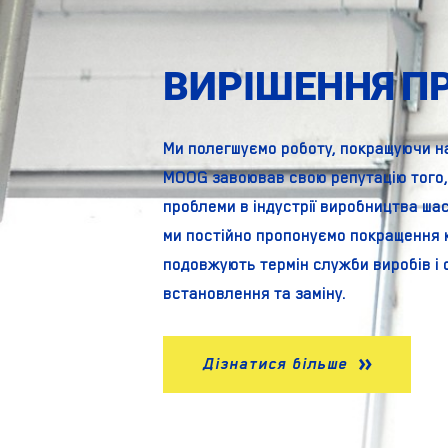
ВИРІШЕННЯ П
Ми полегшуємо роботу, покращуючи на
MOOG завоював свою репутацію того,
проблеми в індустрії виробництва шасі
ми постійно пропонуємо покращення к
подовжують термін служби виробів і
встановлення та заміну.
Дізнатися більше