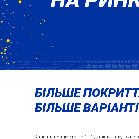
БІЛЬШЕ ПОКРИТТ
БІЛЬШЕ ВАРІАНТ
Коли ви працюєте на СТО, кожна секунда є 