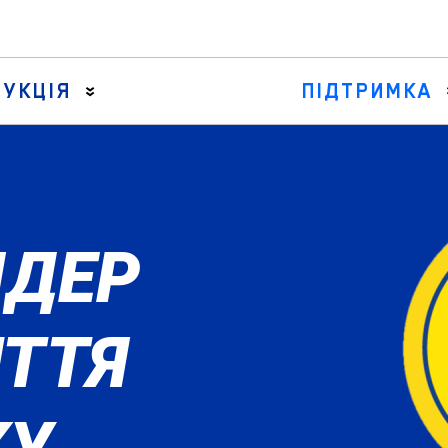
УКЦІЯ
ПІДТРИМКА
Осьові тяги
Поздовжні рульові тяги та центральні
ЛІДЕР
Комплекти манжет рульової рейки
Вузли рульових тяг
Наконечники рульових тяг
ИТТЯ
КУ