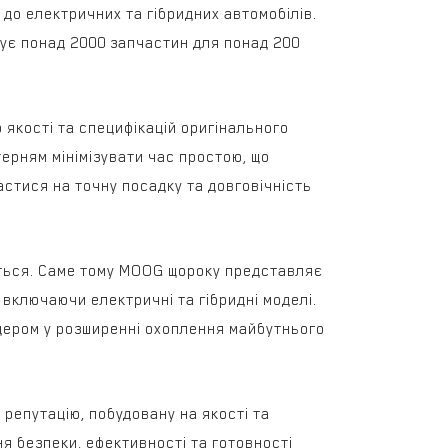
 до електричних та гібридних автомобілів.
нує понад 2000 запчастин для понад 200
 якості та специфікацій оригінального
ерням мінімізувати час простою, що
астися на точну посадку та довговічність
ється. Саме тому MOOG щороку представляє
включаючи електричні та гібридні моделі.
ідером у розширенні охоплення майбутнього
 репутацію, побудовану на якості та
я безпеки, ефективності та готовності