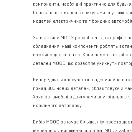
компоненти, необхідні практично для будь-я
Сьогодні автомобілі з двигунами внутрішнь
моделей електричних та гібридних автомобіл
Запчастини MOOG розроблені для професіонал
обладнання, наші компоненти роблять встан
важливо для клієнтів. Коли ремонт потрібно
деталей MOOG, що дозволяє уникнути повтор
Випереджати конкурентів надзвичайно важл
понад 300 нових деталей, облаштовуючи майс
Хоча автомобілі з двигунами внутрішнього 
мобільного автопарку.
Вибір MOOG означає більше, ніж просто дост
інноваціях у вирішенні проблем, MOOG забез