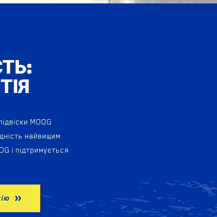
СТЬ:
ТІЯ
 підвіски MOOG
ідність найвищим
OG і підтримується
тію