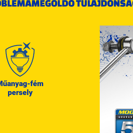
OBLÉMAMEGOLDÓ TULAJDONSÁ
Műanyag-fém
persely