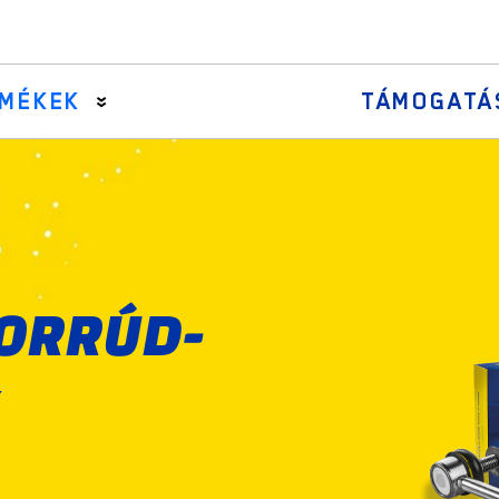
MÉKEK
TÁMOGATÁ
Axial rudak
Kormányösszekötő rudak és középső karok
Kormánymű gumiharang készletek
TORRÚD-
Kormányösszekötő rudazatok
Kormányösszekötő fejek