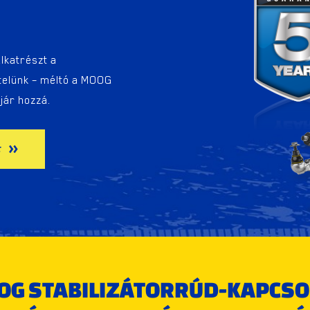
lkatrészt a
telünk – méltó a MOOG
 jár hozzá.
t
OG STABILIZÁTORRÚD-KAPCSO