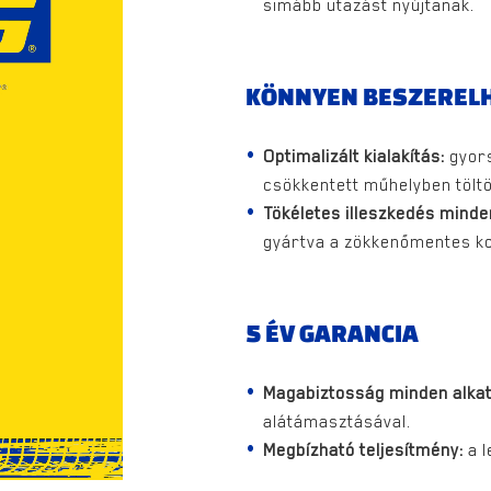
simább utazást nyújtanak.
KÖNNYEN BESZERELH
Optimalizált kialakítás:
gyors
csökkentett műhelyben töltöt
Tökéletes illeszkedés minde
gyártva a zökkenőmentes ko
5 ÉV GARANCIA
Magabiztosság minden alka
alátámasztásával.
Megbízható teljesítmény:
a l