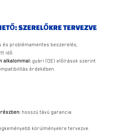
ETŐ: SZERELŐKRE TERVEZVE
 és problémamentes beszerelés,
t idő.
n alkalommal:
gyári (OE) előírások szerint
mpatibilitás érdekében.
trészben:
hosszú távú garancia
egkeményebb körülményekre tervezve.