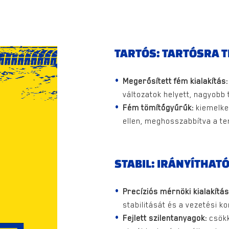
TARTÓS: TARTÓSRA 
Megerősített fém kialakítás:
változatok helyett, nagyobb 
Fém tömítőgyűrűk:
kiemelke
ellen, meghosszabbítva a t
STABIL: IRÁNYÍTHAT
Precíziós mérnöki kialakítás
stabilitását és a vezetési k
Fejlett szilentanyagok:
csökk