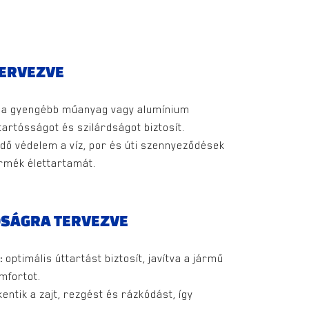
TERVEZVE
a gyengébb műanyag vagy alumínium
tartósságot és szilárdságot biztosít.
dő védelem a víz, por és úti szennyeződések
ermék élettartamát.
ÓSÁGRA TERVEZVE
:
optimális úttartást biztosít, javítva a jármű
omfortot.
entik a zajt, rezgést és rázkódást, így