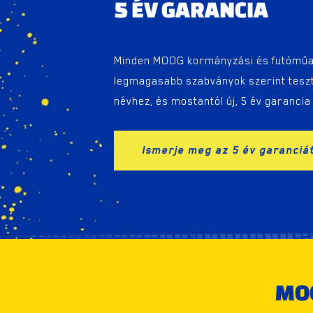
5 ÉV GARANCIA
Minden MOOG kormányzási és futóműa
legmagasabb szabványok szerint tesz
névhez, és mostantól új, 5 év garancia
Ismerje meg az 5 év garanciá
MO