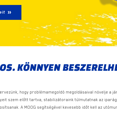
eit
GOS. KÖNNYEN BESZERELH
ervezünk, hogy problémamegoldó megoldásaival növelje a jár
yeit szem előtt tartva, stabilizátoraink túlmutatnak az ipar
sítsanak. A MOOG segítségével kevesebb időt kell az utómunká