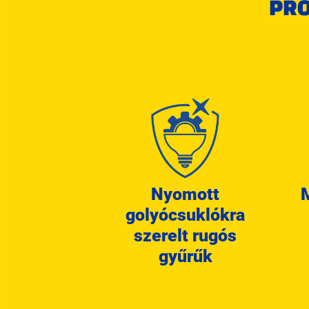
PR
Nyomott
golyócsuklókra
szerelt rugós
gyűrűk