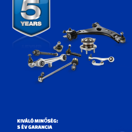
KIVÁLÓ MINŐSÉG:
5 ÉV GARANCIA