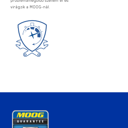
problémamegoldó szellem él és
virágzik a MOOG-nál.