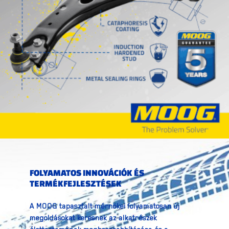
FOLYAMATOS INNOVÁCIÓK ÉS
TERMÉKFEJLESZTÉSEK
A MOOG tapasztalt mérnökei folyamatosan új
megoldásokat keresnek az alkatrészek