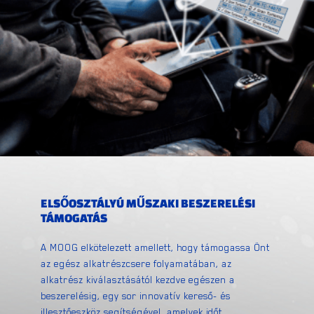
ELSŐOSZTÁLYÚ MŰSZAKI BESZERELÉSI
TÁMOGATÁS
A MOOG elkötelezett amellett, hogy támogassa Önt
az egész alkatrészcsere folyamatában, az
alkatrész kiválasztásától kezdve egészen a
beszerelésig, egy sor innovatív kereső- és
illesztőeszköz segítségével, amelyek időt