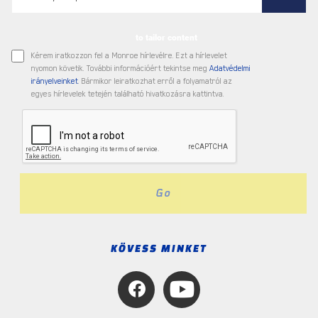
to tailor content
Kérem iratkozzon fel a Monroe hírlevélre. Ezt a hírlevelet
nyomon követik. További információért tekintse meg
Adatvédelmi
irányelveinket
. Bármikor leiratkozhat erről a folyamatról az
egyes hírlevelek tetején található hivatkozásra kattintva.
Go
KÖVESS MINKET