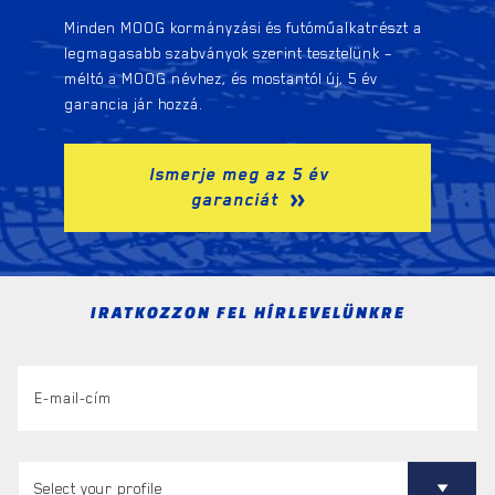
Minden MOOG kormányzási és futóműalkatrészt a
legmagasabb szabványok szerint tesztelünk –
méltó a MOOG névhez, és mostantól új, 5 év
garancia jár hozzá.
Ismerje meg az 5 év
garanciát
IRATKOZZON FEL HÍRLEVELÜNKRE