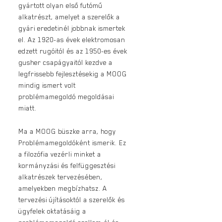
gyártott olyan első futómű
alkatrészt, amelyet a szerelők a
gyári eredetinél jobbnak ismertek
el. Az 1920-as évek elektromosan
edzett rugóitól és az 1950-es évek
gusher csapágyaitól kezdve a
legfrissebb fejlesztésekig a MOOG
mindig ismert volt
problémamegoldó megoldásai
miatt.
Ma a MOOG büszke arra, hogy
Problémamegoldóként ismerik. Ez
a filozófia vezérli minket a
kormányzási és felfüggesztési
alkatrészek tervezésében,
amelyekben megbízhatsz. A
tervezési újításoktól a szerelők és
ügyfelek oktatásáig a