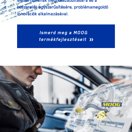
élettartamának meghosszabbítására és a
beszerelés egyszerűsítésére, problémamegoldó
innovációk alkalmazásával.
Ismerd meg a MOOG
termékfejlesztéseit