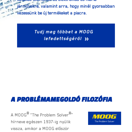
járművekre, valamint arra, hogy minél gyorsabban
vezessünk be új termékeket a piacra.
Tudj meg többet a MOOG
lefedettségéről
A PROBLÉMAMEGOLDÓ FILOZÓFIA
®
®
A MOOG
“The Problem Solver
”
hírneve egészen 1937-ig nyúlik
vissza, amikor a MOOG először