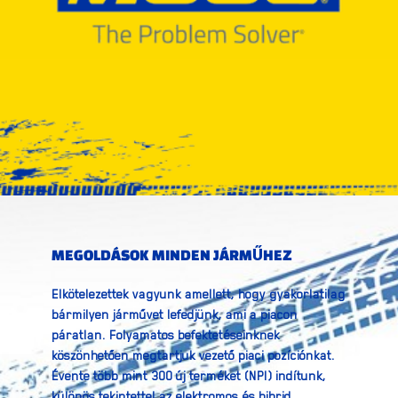
MEGOLDÁSOK MINDEN JÁRMŰHEZ
Elkötelezettek vagyunk amellett, hogy gyakorlatilag
bármilyen járművet lefedjünk, ami a piacon
páratlan. Folyamatos befektetéseinknek
köszönhetően megtartjuk vezető piaci pozíciónkat.
Évente több mint 300 új terméket (NPI) indítunk,
különös tekintettel az elektromos és hibrid