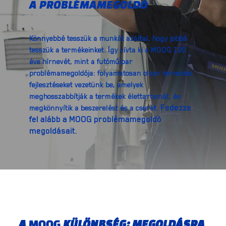
A PROBLÉMAMEGOLDÓ
Könnyebbé tesszük a munkát azáltal, hogy jobbá
tesszük a termékeinket. Így vívta ki a MOOG 100
éve hírnevét, mint a futóműipar
problémamegoldója: folyamatosan olyan tervezési
fejlesztéseket vezetünk be, amelyek
meghosszabbítják a termékek élettartamát, és
Fedezze
megkönnyítik a beszerelést és a cserét.
fel alább a MOOG problémamegoldó
megoldásait.
A
MOOG
KÜLÖNBSÉG: MEGOLDÁSRA