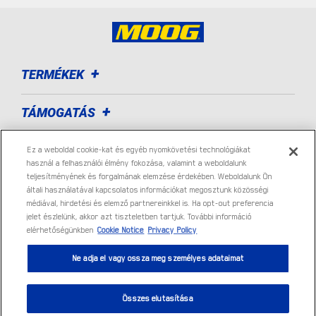
TERMÉKEK
TÁMOGATÁS
ALKATRÉSZ KERESÉSE
Ez a weboldal cookie-kat és egyéb nyomkövetési technológiákat
használ a felhasználói élmény fokozása, valamint a weboldalunk
teljesítményének és forgalmának elemzése érdekében. Weboldalunk Ön
RÓLUNK
általi használatával kapcsolatos információkat megosztunk közösségi
médiával, hirdetési és elemző partnereinkkel is. Ha opt-out preferencia
jelet észlelünk, akkor azt tiszteletben tartjuk. További információ
HOL VÁSÁROLHATÓ MEG
elérhetőségünkben
Cookie Notice
Privacy Policy
Ne adja el vagy ossza meg személyes adataimat
Összes elutasítása