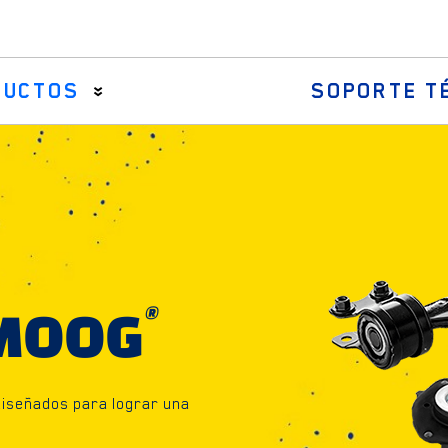
DUCTOS
SOPORTE T
ótulas axiales
arras de acoplamiento y brazos centrales
uardapolvos de la cremallera de dirección
onjuntos de dirección
®
MOOG
ótulas de dirección
diseñados para lograr una