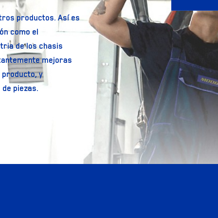
tros productos. Así es
ón como el
tria de los chasis
stantemente mejoras
l producto, y
o de piezas.