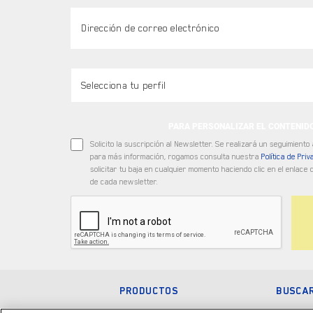
PARA PERSONALIZAR EL CONTENID
Solicito la suscripción al Newsletter. Se realizará un seguimiento
para más información, rogamos consulta nuestra
Política de Priv
solicitar tu baja en cualquier momento haciendo clic en el enlace d
de cada newsletter.
PRODUCTOS
BUSCAR