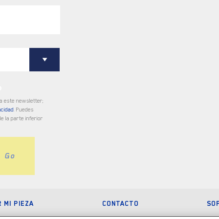
O
 a este newsletter;
acidad
. Puedes
e la parte inferior
Go
 MI PIEZA
CONTACTO
SO