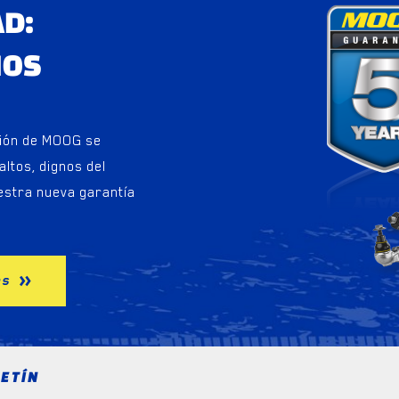
AD:
ÑOS
sión de MOOG se
ltos, dignos del
estra nueva garantía
os
ETÍN