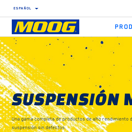
ESPAÑOL
PRO
Rótulas de suspensión
Innovaciones y mejoras de productos
R
Varillas estabilizadoras
Asistencia técnica para la instalación
B
Trapecios
Cobertura
G
Silentblocs
C
SUSPENSIÓN
Soportes de amortiguador
R
Kits de reparaciones
Una gama completa de productos de alto rendimiento 
suspensión sin defectos.