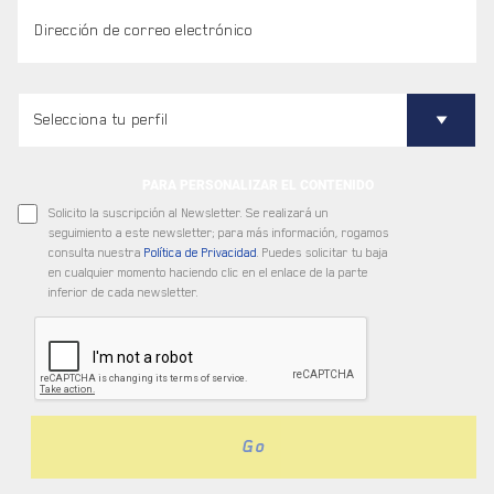
PARA PERSONALIZAR EL CONTENIDO
Solicito la suscripción al Newsletter. Se realizará un
seguimiento a este newsletter; para más información, rogamos
consulta nuestra
Política de Privacidad
. Puedes solicitar tu baja
en cualquier momento haciendo clic en el enlace de la parte
inferior de cada newsletter.
Go