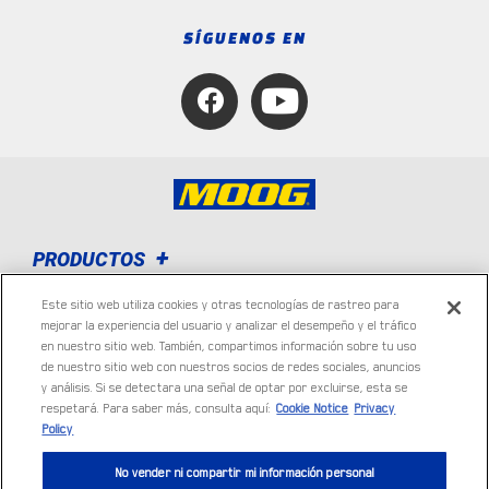
SÍGUENOS EN
PRODUCTOS
Este sitio web utiliza cookies y otras tecnologías de rastreo para
SOPORTE TÉCNICO
mejorar la experiencia del usuario y analizar el desempeño y el tráfico
en nuestro sitio web. También, compartimos información sobre tu uso
de nuestro sitio web con nuestros socios de redes sociales, anuncios
BUSCAR MI PIEZA
y análisis. Si se detectara una señal de optar por excluirse, esta se
respetará. Para saber más, consulta aquí:
Cookie Notice
Privacy
Policy
DÓNDE COMPRAR
No vender ni compartir mi información personal