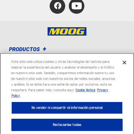
PRODUCTOS
Este sitio web utiliza cookies y otras tecnologías de rastreo para
SOPORTE TÉCNICO
mejorar la experiencia del usuario y analizar el desempeño y el tráfico
en nuestro sitio web. También, compartimos información sobre tu uso
de nuestro sitio web con nuestros socios de redes sociales, anuncios
BUSCAR MI PIEZA
y análisis. Si se detectara una señal de optar por excluirse, esta se
respetará. Para saber más, consulta aquí:
Cookie Notice
Privacy
Policy
DÓNDE COMPRAR
No vender ni compartir mi información personal
Rechazarlas todas