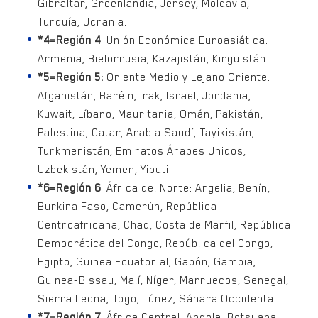
Gibraltar, Groenlandia, Jersey, Moldavia,
Turquía, Ucrania.
*4=Región 4
: Unión Económica Euroasiática:
Armenia, Bielorrusia, Kazajistán, Kirguistán.
*5=Región 5:
Oriente Medio y Lejano Oriente:
Afganistán, Baréin, Irak, Israel, Jordania,
Kuwait, Líbano, Mauritania, Omán, Pakistán,
Palestina, Catar, Arabia Saudí, Tayikistán,
Turkmenistán, Emiratos Árabes Unidos,
Uzbekistán, Yemen, Yibuti.
*6=Región 6
: África del Norte: Argelia, Benín,
Burkina Faso, Camerún, República
Centroafricana, Chad, Costa de Marfil, República
Democrática del Congo, República del Congo,
Egipto, Guinea Ecuatorial, Gabón, Gambia,
Guinea-Bissau, Malí, Níger, Marruecos, Senegal,
Sierra Leona, Togo, Túnez, Sáhara Occidental.
*7=Región 7
: África Central: Angola, Botsuana,