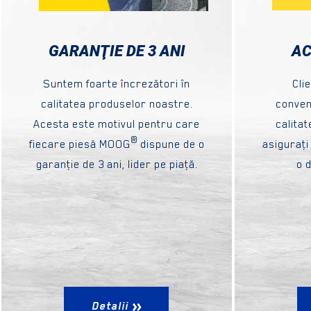
GARANŢIE DE 3 ANI
AC
Suntem foarte încrezători în
Cli
calitatea produselor noastre.
convena
Acesta este motivul pentru care
calita
®
fiecare piesă MOOG
dispune de o
asiguraţi
garanţie de 3 ani, lider pe piaţă.
o d
Detalii