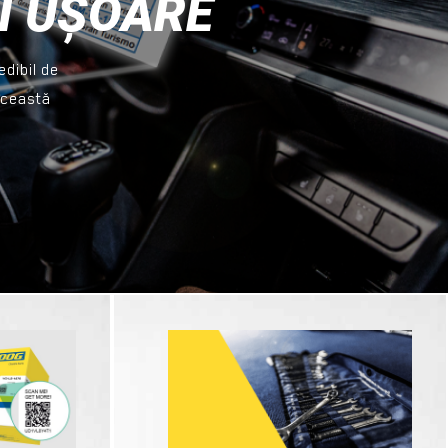
AI UȘOARE
edibil de
Această