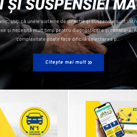
I ȘI SUSPENSIEI M
ic, știţi că unele sisteme de direcţie și suspensie sunt incr
xe și necesită mult timp pentru diagnosticare și reparare. 
complexitate poate face dificilă selectarea p...
Citește mai mult