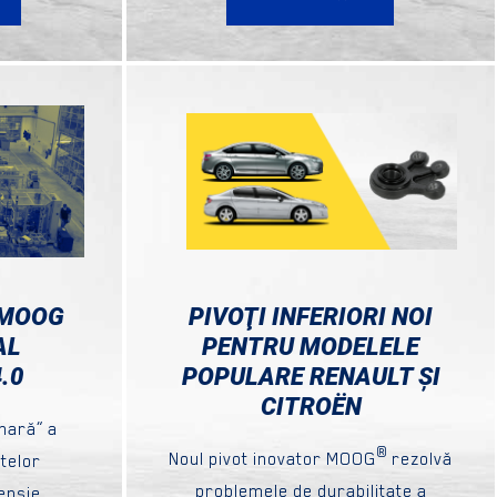
 MOOG
PIVOŢI INFERIORI NOI
AL
PENTRU MODELELE
.0
POPULARE RENAULT ȘI
CITROËN
nară” a
®
Noul pivot inovator MOOG
rezolvă
telor
problemele de durabilitate a
ensie