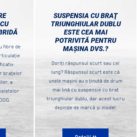
RE
SUSPENSIA CU BRAŢ
 CU
TRIUNGHIULAR DUBLU
BRIDĂ
ESTE CEA MAI
POTRIVITĂ PENTRU
u fibre de
MAȘINA DVS.?
ticulaţie
Doriţi răspunsul scurt sau cel
icativ
lung? Răspunsul scurt este că
or braţelor
unele mașini au o ţinută de drum
lor, a
mai lină cu suspensie cu braţ
ieletelor
triunghiular dublu, dar acest lucru
MOOG.
depinde de marcă și model.
Detalii