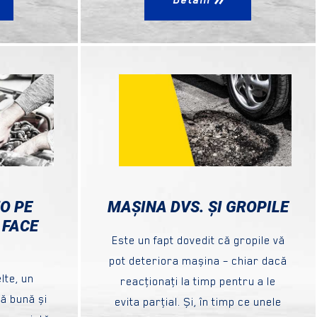
O PE
MAȘINA DVS. ȘI GROPILE
 FACE
Este un fapt dovedit că gropile vă
pot deteriora mașina – chiar dacă
lte, un
reacţionaţi la timp pentru a le
bă bună și
evita parţial. Și, în timp ce unele