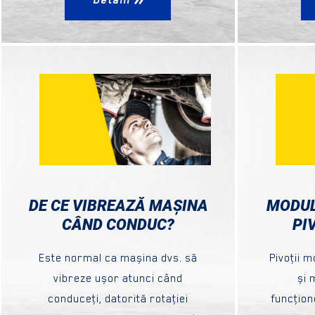
DE CE VIBREAZĂ MAȘINA
MODUL
CÂND CONDUC?
PI
Este normal ca mașina dvs. să
Pivoţii m
vibreze ușor atunci când
și 
conduceţi, datorită rotaţiei
funcţion