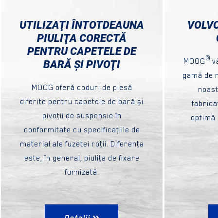
UTILIZAŢI ÎNTOTDEAUNA
VOLVO
PIULIŢA CORECTĂ
PENTRU CAPETELE DE
®
MOOG
vă
BARĂ ȘI PIVOŢI
gamă de r
MOOG oferă coduri de piesă
noast
diferite pentru capetele de bară și
fabric
pivoţii de suspensie în
optimă 
conformitate cu specificaţiile de
material ale fuzetei roţii. Diferenţa
este, în general, piuliţa de fixare
furnizată.
Detalii