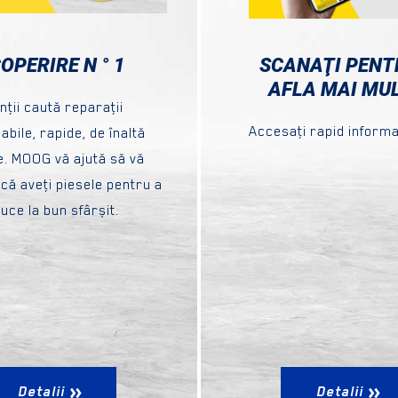
OPERIRE N ° 1
SCANAŢI PENT
AFLA MAI MUL
enţii caută reparaţii
Accesaţi rapid informaţi
bile, rapide, de înaltă
te. MOOG vă ajută să vă
 că aveţi piesele pentru a
uce la bun sfârșit.
Detalii
Detalii