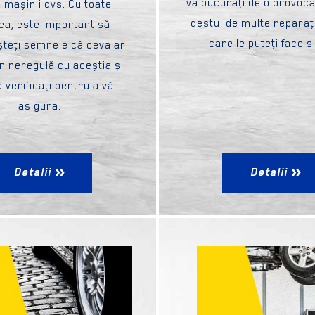
vă bucuraţi de o provoca
a mașinii dvs. Cu toate
destul de multe reparaţi
ea, este important să
care le puteţi face s
teţi semnele că ceva ar
în neregulă cu aceștia și
 verificaţi pentru a vă
asigura.
Detalii
Detalii