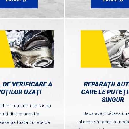
 DE VERIFICARE A
REPARAŢII AUT
VOŢILOR UZAŢI
CARE LE PUTEŢI
SINGUR
oderni nu pot fi servisaţi
Dacă aveţi câteva une
mulţi dintre aceștia
interes să faceţi o trea
ează pe toată durata de