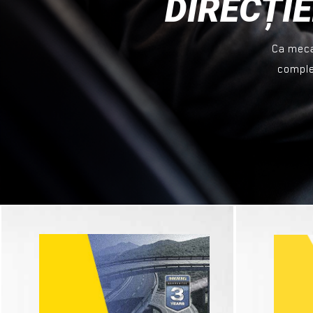
DIRECȚIE
Ca mecan
comple