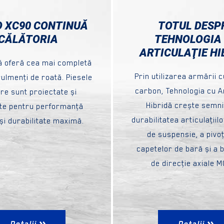
 XC90 CONTINUĂ
TOTUL DESP
CĂLĂTORIA
TEHNOLOGIA
ARTICULAŢIE HI
 oferă cea mai completă
Prin utilizarea armării c
ulmenţi de roată. Piesele
carbon, Tehnologia cu Ar
re sunt proiectate și
Hibridă crește semnif
ate pentru performanţă
durabilitatea articulaţiil
și durabilitate maximă.
de suspensie, a pivoţi
capetelor de bară și a b
de direcţie axiale 
Detalii
Detalii