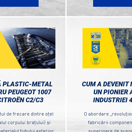
 PLASTIC-METAL
CUM A DEVENIT
RU PEUGEOT 1007
UN PIONIER 
CITROËN C2/C3
INDUSTRIEI 4
tul de frecare dintre oţel
O abordare „revoluţio
lul corpului braţului) și
fabricării componen
aterialul tubului exterior
superioare de susp