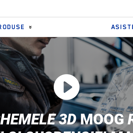
RODUSE
ASIST
Bielete axiale de direcţie
Bielete de direcție și brațe centrale
Kituri burduf cremalieră de direcție
Ansambluri bieletă de direcție
Capete de bară
CHEMELE 3D
MOOG
R