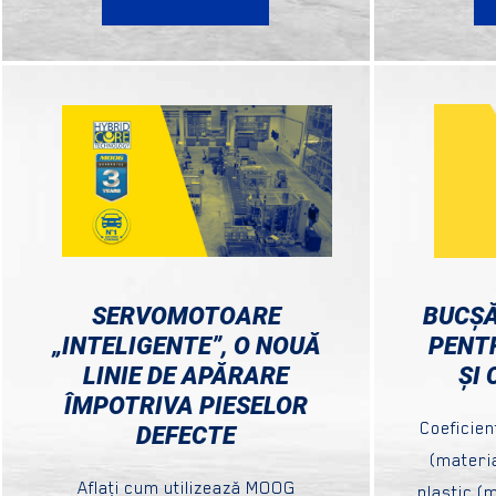
SERVOMOTOARE
BUCȘĂ
„INTELIGENTE”, O NOUĂ
PENT
LINIE DE APĂRARE
ȘI 
ÎMPOTRIVA PIESELOR
Coeficien
DEFECTE
(materia
Aflaţi cum utilizează MOOG
plastic (m