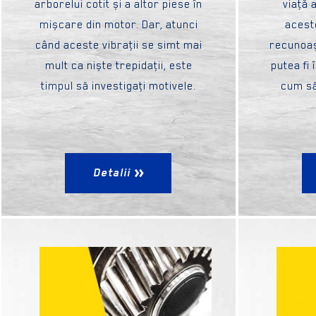
arborelui cotit și a altor piese în
viaţă 
mișcare din motor. Dar, atunci
acest
când aceste vibraţii se simt mai
recunoaș
mult ca niște trepidaţii, este
putea fi 
timpul să investigaţi motivele.
cum să
Detalii