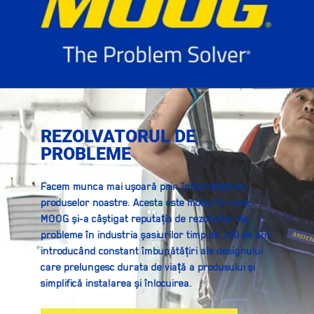
REZOLVATORUL DE
PROBLEME
Facem munca mai ușoară prin îmbunătățirea
produselor noastre. Acesta este modul în care
MOOG și-a câștigat reputația de rezolvator de
probleme în industria șasiurilor timp de 100 de ani:
introducând constant îmbunătățiri ale designului
care prelungesc durata de viață a produsului și
simplifică instalarea și înlocuirea.