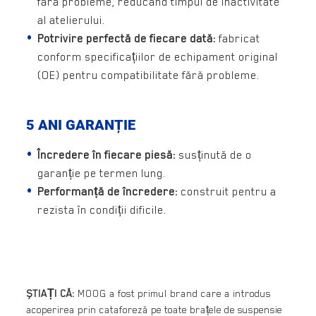
fără probleme, reducând timpul de inactivitate
al atelierului.
Potrivire perfectă de fiecare dată:
fabricat
conform specificațiilor de echipament original
(OE) pentru compatibilitate fără probleme.
5 ANI GARANȚIE
Încredere în fiecare piesă:
susținută de o
garanție pe termen lung.
Performanță de încredere:
construit pentru a
rezista în condiții dificile.
ȘTIAȚI CĂ:
MOOG a fost primul brand care a introdus
acoperirea prin cataforeză pe toate brațele de suspensie