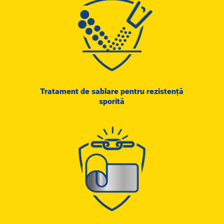
Tratament de sablare pentru rezistență
sporită