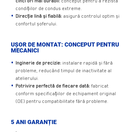
cinci ori mai durabil:
conceput pentru a rezista
condițiilor de condus extreme.
Direcție lină și fiabilă:
asigură controlul optim și
confortul șoferului.
UȘOR DE MONTAT: CONCEPUT PENTRU
MECANICI
Inginerie de precizie:
instalare rapidă și fără
probleme, reducând timpul de inactivitate al
atelierului.
Potrivire perfectă de fiecare dată:
fabricat
conform specificațiilor de echipament original
(OE) pentru compatibilitate fără probleme.
5 ANI GARANȚIE