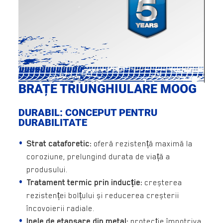
BRAȚE TRIUNGHIULARE MOOG
DURABIL: CONCEPUT PENTRU
DURABILITATE
Strat cataforetic:
oferă rezistență maximă la
coroziune, prelungind durata de viață a
produsului.
Tratament termic prin inducție:
creșterea
rezistenței bolțului și reducerea creșterii
încovoierii radiale.
Inele de etanșare din metal:
protecție împotriva