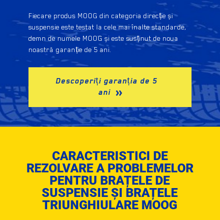
Fiecare produs MOOG din categoria direcție și
suspensie este testat la cele mai înalte standarde,
demn de numele MOOG și este susținut de noua
noastră garanție de 5 ani.
Descoperiți garanția de 5
ani
CARACTERISTICI DE
REZOLVARE A PROBLEMELOR
PENTRU BRAȚELE DE
SUSPENSIE ȘI BRAȚELE
TRIUNGHIULARE MOOG