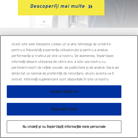
Descoperiți mai multe
ÎNSCRIEŢI-VĂ LA BULETINUL NOSTRU INFORMATIV
Acest site web folosește cookie-uri și alte tehnologii de urmărire
pentru a îmbunătăți experiența utilizatorului și pentru a analiza
performanța și traficul pe site-ul nostru. De asemenea, împărtășim
informații despre utilizarea de către dvs. a site-ului nostru cu
partenerii noștri de rețele sociale, de publicitate și de analiză. Dacă am
detectat un semnal de preferință de renunțare, atunci acesta va fi
onorat. Informații suplimentare sunt disponibile în site-ul nostru
Accept cookie-uri
to tailor content
Respingeți toate
Vă rog înscrieţi-mă la buletinul cu noutăţi. Buletinul va fi urmărit.
Pentru mai multe informaţii, va rugăm vedeţi
Politica de
Confidenţialitate
. Puteti să iesiţi oricând din lista de distribuţie
Nu vindeți și nu împărtășiți informațiile mele personale
făcând click pe link-ul din partea de sus a fiecărui buletin cu
noutăţi.