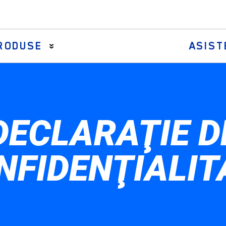
RODUSE
ASIST
Bielete axiale de direcţie
DECLARAŢIE D
Bielete de direcție și brațe centrale
Kituri burduf cremalieră de direcție
Ansambluri bieletă de direcție
NFIDENŢIALIT
Capete de bară