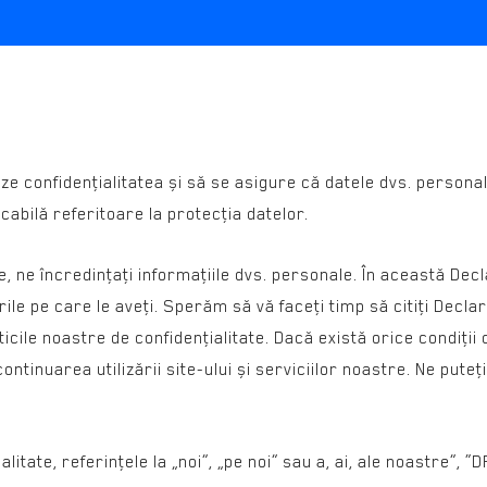
ze confidenţialitatea și să se asigure că datele dvs. person
licabilă referitoare la protecţia datelor.
ciile, ne încredinţaţi informaţiile dvs. personale. În această De
ile pe care le aveţi. Sperăm să vă faceţi timp să citiţi Decla
icile noastre de confidenţialitate. Dacă există orice condiţii
ntinuarea utilizării site-ului și serviciilor noastre. Ne puteţ
litate, referinţele la „noi”, „pe noi” sau a, ai, ale noastre”, “