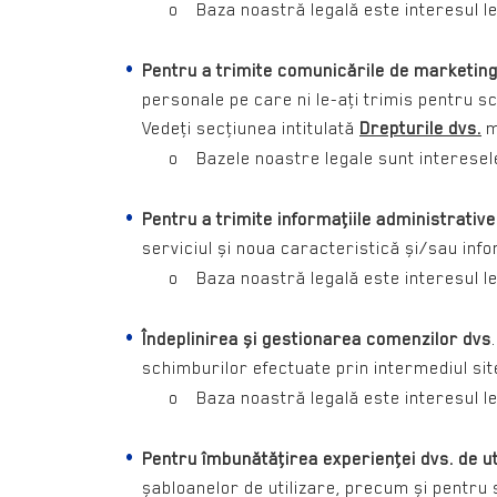
o Baza noastră legală este interesul legi
Pentru a trimite comunicările de marketing
personale pe care ni le-aţi trimis pentru 
Vedeţi secţiunea intitulată
Drepturile dvs.
m
o Bazele noastre legale sunt interesele l
Pentru a trimite informaţiile administrative
serviciul și noua caracteristică și/sau infor
o Baza noastră legală este interesul legitim
Îndeplinirea și gestionarea comenzilor dvs
schimburilor efectuate prin intermediul site
o Baza noastră legală este interesul legitim
Pentru îmbunătăţirea experienţei dvs. de uti
șabloanelor de utilizare, precum și pentru