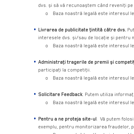
dvs. și să vă recunoaștem când reveniţi pe 
o Baza noastră legală este interesul legi
Livrarea de publicitate ţintită către dvs.
Put
interesele dvs. și/sau de locaţie și pentru
o Baza noastră legală este interesul legi
Administraţi tragerile de premii și competiţ
participaţi la competiţii.
o Baza noastră legală este interesul legi
Solicitare Feedback
. Putem utiliza informaţ
o Baza noastră legală este interesul legi
Pentru a ne proteja site-ul
. Vă putem folosi
exemplu, pentru monitorizarea fraudelor, p