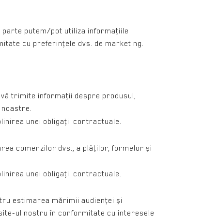
 parte putem/pot utiliza informaţiile
itate cu preferinţele dvs. de marketing.
 vă trimite informaţii despre produsul,
r noastre.
nirea unei obligaţii contractuale.
area comenzilor dvs., a plăţilor, formelor și
nirea unei obligaţii contractuale.
entru estimarea mărimii audienţei și
ite-ul nostru în conformitate cu interesele