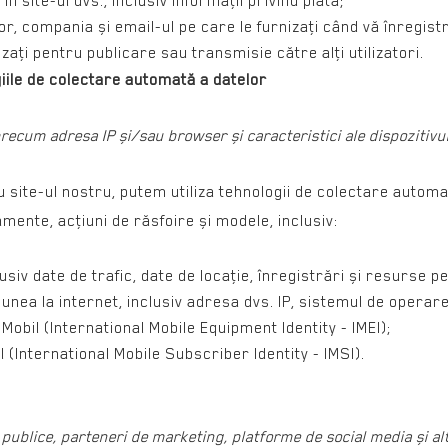
in site-ul dvs., inclusiv informaţii privind plata;
or, compania și email-ul pe care le furnizaţi când vă înregistra
nizaţi pentru publicare sau transmisie către alţi utilizatori.
giile de colectare automată a datelor
cum adresa IP și/sau browser și caracteristici ale dispozitivulu
cu site-ul nostru, putem utiliza tehnologii de colectare auto
ente, acţiuni de răsfoire și modele, inclusiv:
lusiv date de trafic, date de locaţie, înregistrări și resurse pe 
nea la internet, inclusiv adresa dvs. IP, sistemul de operare
Mobil (International Mobile Equipment Identity - IMEI);
l (International Mobile Subscriber Identity - IMSI).
 publice, parteneri de marketing, platforme de social media și al