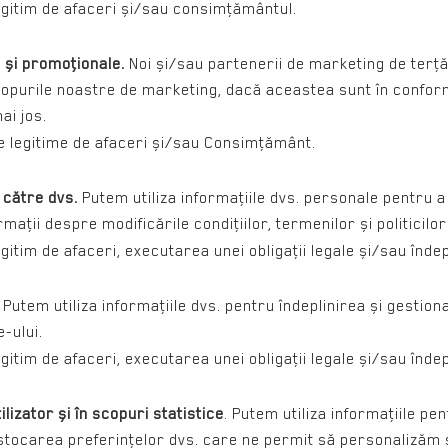
tim de afaceri și/sau consimţământul.
 și promoţionale.
Noi și/sau partenerii de marketing de terţă
scopurile noastre de marketing, dacă aceastea sunt în conform
ai jos.
egitime de afaceri și/sau Consimţământ.
 către dvs.
Putem utiliza informaţiile dvs. personale pentru a
maţii despre modificările condiţiilor, termenilor și politicilo
 de afaceri, executarea unei obligaţii legale și/sau îndepli
. Putem utiliza informaţiile dvs. pentru îndeplinirea și gestion
-ului.
 de afaceri, executarea unei obligaţii legale și/sau îndepli
lizator și în scopuri statistice
. Putem utiliza informaţiile p
 stocarea preferinţelor dvs. care ne permit să personalizăm s