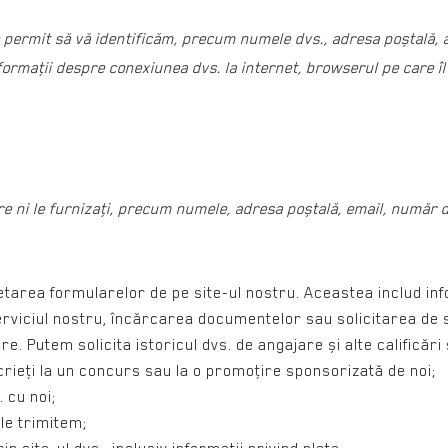
 permit să vă identificăm, precum numele dvs., adresa poștală, 
ormaţii despre conexiunea dvs. la internet, browserul pe care îl 
e ni le furnizaţi, precum numele, adresa poștală, email, număr de
letarea formularelor de pe site-ul nostru. Aceastea includ inf
 serviciul nostru, încărcarea documentelor sau solicitarea de 
e. Putem solicita istoricul dvs. de angajare și alte calificări 
scrieţi la un concurs sau la o promoţire sponsorizată de noi;
 cu noi;
le trimitem;