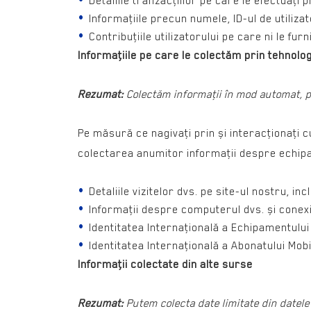
Detaliile tranzacţiilor pe care le efectuaţi pr
Informaţiile precun numele, ID-ul de utilizat
Contribuţiile utilizatorului pe care ni le fur
Informaţiile pe care le colectăm prin tehnolo
Rezumat:
Colectăm informaţii în mod automat, pre
Pe măsură ce nagivaţi prin și interacţionaţi 
colectarea anumitor informaţii despre echipam
Detaliile vizitelor dvs. pe site-ul nostru, inc
Informaţii despre computerul dvs. și conexiu
Identitatea Internaţională a Echipamentului 
Identitatea Internaţională a Abonatului Mobi
Informaţii colectate din alte surse
Rezumat:
Putem colecta date limitate din datele