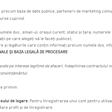
 precum baza de date publice, partenerii de marketing comuni
surse cuprind:
numele dvs., email-ul, orașul curent, statul și ţara, numerele 
aţii pe care alegeţi să le faceţi publice);
re și legăturile care conţin informaţi precum numele dvs. inf
ONALE ȘI BAZA LEGALĂ DE PROCESARE
ate pe interese legitime de afaceri, îndeplinirea contractului n
u consimţământul.
 le primim:
esului de logare.
Pentru înregistrarea unui cont pentru utiliz
tare profil și de înregistrare.