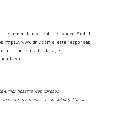
hicule comerciale și vehicule ușoare. Sediul
web
https://www.driv.com
și este responsabil
operit de prezenta Declaraţie de
locaţia sa.
site-urilor noastre web (precum
-uri, site-uri de marcă sau aplicaţii (facem