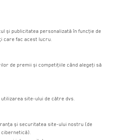
tul și publicitatea personalizată în funcţie de
ţi care fac acest lucru.
ilor de premii și competiţiile când alegeţi să
 utilizarea site-ului de către dvs.
ranţa și securitatea site-ului nostru (de
 cibernetică).