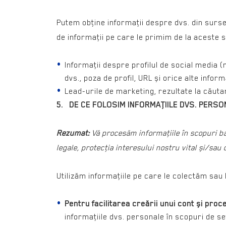
Putem obţine informaţii despre dvs. din surse
de informaţii pe care le primim de la aceste 
Informaţii despre profilul de social media (
dvs., poza de profil, URL și orice alte inform
Lead-urile de marketing, rezultate la căuta
5. DE CE FOLOSIM INFORMAŢIILE DVS. PERS
Rezumat:
Vă procesăm informaţiile în scopuri baz
legale, protecţia interesului nostru vital și/sa
Utilizăm informaţiile pe care le colectăm sau
Pentru facilitarea creării unui cont și proc
informaţiile dvs. personale în scopuri de se