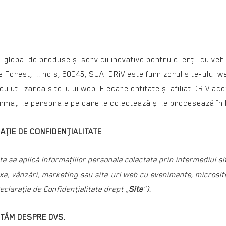
i global de produse și servicii inovative pentru clienţii cu ve
e Forest, Illinois, 60045, SUA. DRiV este furnizorul site-ului 
 utilizarea site-ului web. Fiecare entitate și afiliat DRiV ac
rmaţiile personale pe care le colectează și le procesează în 
AŢIE DE CONFIDENŢIALITATE
te se aplică informaţiilor personale colectate prin intermediul 
xe, vânzări, marketing sau site-uri web cu evenimente, microsite
eclaraţie de Confidenţialitate drept „
Site
").
CTĂM DESPRE DVS.