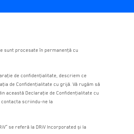
ale sunt procesate în permanenţă cu
claraţie de confidenţialitate, descriem ce
raţia de Confidenţialitate cu grijă. Vă rugăm să
 din această Declaraţie de Confidenţialitate cu
i contacta scriindu-ne la
DRiV” se referă la DRiV Incorporated și la