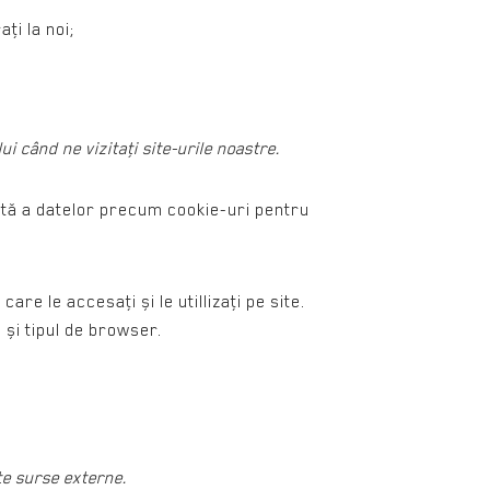
ţi la noi;
i când ne vizitaţi site-urile noastre.
mată a datelor precum cookie-uri pentru
care le accesaţi și le utillizaţi pe site.
 și tipul de browser.
te surse externe.