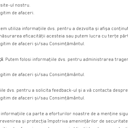
site-ul nostru.
tim de afaceri.
em utiliza informaţiile dvs. pentru a dezvolta și afișa conţinu
 măsurarea eficacităţii acesteia sau putem lucra cu terţe păr
tim de afaceri și/sau Consimţământul.
ii
. Putem folosi informaţiile dvs. pentru administrarea trager
tim de afaceri și/sau Consimţământul.
iile dvs. pentru a solicita feedback-ul și a vă contacta despre
tim de afaceri și/sau Consimţământul.
 informaţiile ca parte a eforturilor noastre de a menţine sigu
revenirea și protecţia împotriva ameninţărilor de securitate