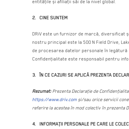
entităţile și afiliaţii săi de la nivel global.
2. CINE SUNTEM
DRiV este un furnizor de marcă, diversificat ș
nostru principal este la 500 N Field Drive, Lak
de procesarea datelor personale în legătură cu
Confidenţialitate este responsabil pentru info
3.
ÎN CE CAZURI SE APLICĂ PREZENTA DECLAR
Rezumat:
Prezenta Declaraţie de Confidenţialita
https://www.driv.com
și/sau orice servicii cone
referire la acestea în mod colectiv în prezenta D
4. INFORMAŢII PERSONALE PE CARE LE COLE