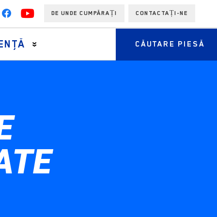
DE UNDE CUMPĂRAȚI
CONTACTAȚI-NE
ENŢĂ
CĂUTARE PIESĂ
E
ATE