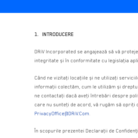
1. INTRODUCERE
DRiV Incorporated se angajează să vă proteje
integritate și în conformitate cu legislaţia ap
Când ne vizitaţi locaţiile și ne utilizaţi servi
informaţii colectăm, cum le utilizăm și dreptur
ne contactaţi dacă aveţi întrebări despre polit
care nu sunteţi de acord, vă rugăm să opriţi co
PrivacyOffice@DRiV.Com
.
În scopurile prezentei Declaraţii de Confidenţia