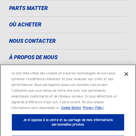
PARTS MATTER
OÙ ACHETER
NOUS CONTACTER
À PROPOS DE NOUS
MENTIONS LÉGALES
Ce site Web utilise des cookies et d’autres technologies de suivi pour
optimiser l’expérience utilisateur et pour analyser son trafic et ses
performances. Nous partageons aussi vos données concernant
KING OF THE ROAD
l’utilisation que vous faites de notre site avec nos partenaires
analytiques, publicitaires et de réseaux sociaux. Si nous détectons un
signal de préférence d’opt-out, il sera honoré. De plus amples
LES TECHNOLOGIES
informations sont disponibles ici
Cookie Notice
Privacy Policy
Je m’oppose à la vente et au partage de mes informations
personnelles privées