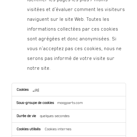
visitées et d’évaluer comment les visiteurs
naviguent sur le site Web. Toutes les
informations collectées par ces cookies
sont agrégées et donc anonymisées. Si
vous n'acceptez pas ces cookies, nous ne
serons pas informé de votre visite sur
notre site.
,Cookies
_gid
pour
une
moogparts.com
publicité
ciblée,Cookies
de
quelques secondes
performance
Cookies internes