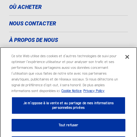
OÙ ACHETER
NOUS CONTACTER
À PROPOS DE NOUS
MENTIONS LÉGALES
Ce site Web utilise des cookies et d’autres technologies de suivi pour
optimiser l’expérience utilisateur et pour analyser son trafic et ses
performances. Nous partageons aussi vos données concernant
KING OF THE ROAD
l’utilisation que vous faites de notre site avec nos partenaires
analytiques, publicitaires et de réseaux sociaux. Si nous détectons un
signal de préférence d’opt-out, il sera honoré. De plus amples
LES TECHNOLOGIES
informations sont disponibles ici
Cookie Notice
Privacy Policy
Je m’oppose à la vente et au partage de mes informations
personnelles privées
Tout refuser
Politique de confidentialité
|
Cookie Settings
|
Cookie Notice
|
Conditions d’utilisation