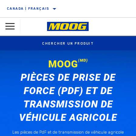
CANADA | FRANÇAIS
CHERCHER UN PRODUIT
(MD)
MOOG
PIÈCES DE PRISE DE
FORCE (PDF) ET DE
TRANSMISSION DE
VÉHICULE AGRICOLE
Les pièces de PdF et de transmission de véhicule agricole